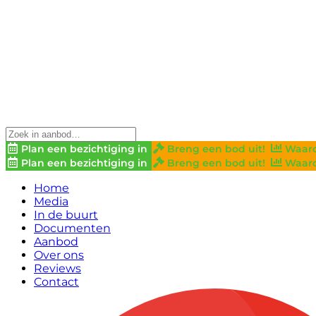
Plan een bezichtiging in
Breng een bod uit!
Waard
Plan een bezichtiging in
Breng een bod uit!
Waard
Home
Media
In de buurt
Documenten
Aanbod
Over ons
Reviews
Contact