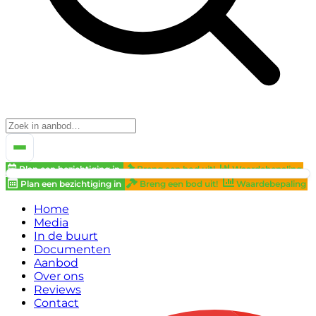
Plan een bezichtiging in
Breng een bod uit!
Waardebepaling
Plan een bezichtiging in
Breng een bod uit!
Waardebepaling
Home
Media
In de buurt
Documenten
Aanbod
Over ons
Reviews
Contact