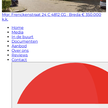
Mgr. Frenckenstraat 24 C
4812 CG · Breda
€ 350.000
k.k.
Home
Media
In de buurt
Documenten
Aanbod
Over ons
Reviews
Contact