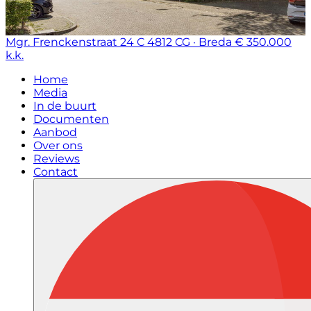
Mgr. Frenckenstraat 24 C
4812 CG · Breda
€ 350.000
k.k.
Home
Media
In de buurt
Documenten
Aanbod
Over ons
Reviews
Contact