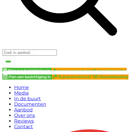
Plan een bezichtiging in
Breng een bod uit!
Waardebepaling
Plan een bezichtiging in
Breng een bod uit!
Waardebepaling
Home
Media
In de buurt
Documenten
Aanbod
Over ons
Reviews
Contact